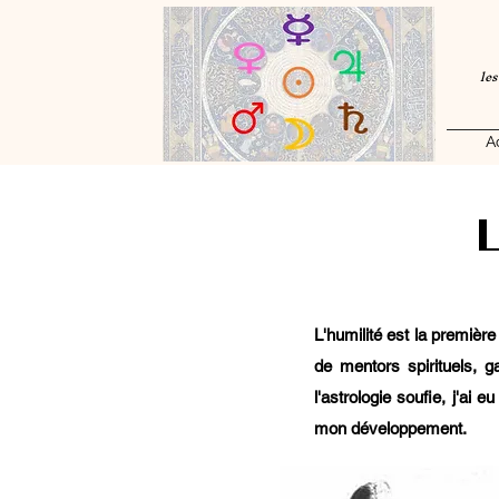
les
A
L'humilité est la première
de mentors spirituels, g
l'astrologie soufie, j'ai 
mon développement.