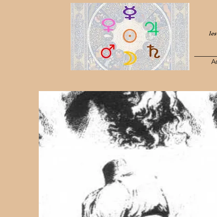
les
A