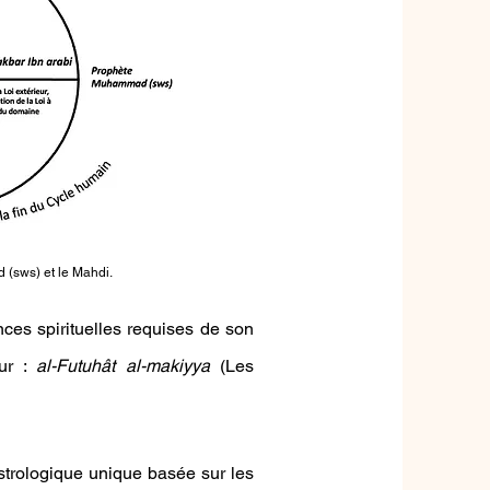
d (sws) et le Mahdi.
nces spirituelles requises de son
eur :
al-Futuhât al-makiyya
(Les
strologique unique basée sur les